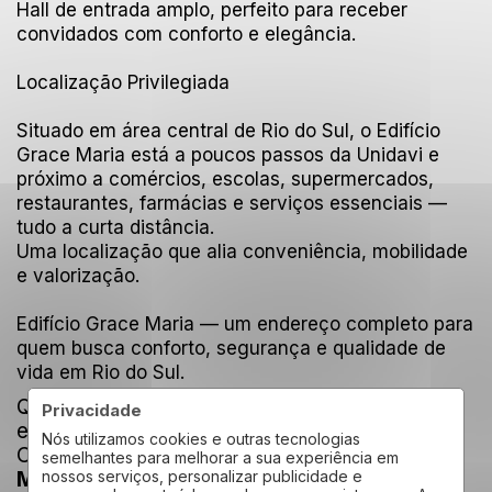
Hall de entrada amplo, perfeito para receber
convidados com conforto e elegância.
Localização Privilegiada
Situado em área central de Rio do Sul, o Edifício
Grace Maria está a poucos passos da Unidavi e
próximo a comércios, escolas, supermercados,
restaurantes, farmácias e serviços essenciais —
tudo a curta distância.
Uma localização que alia conveniência, mobilidade
e valorização.
Edifício Grace Maria — um endereço completo para
quem busca conforto, segurança e qualidade de
vida em Rio do Sul.
Quer saber um pouco mais sobre o
Privacidade
empreendimento?
Nós utilizamos cookies e outras tecnologias
Clique aqui e veja mais detalhes do
Grace
semelhantes para melhorar a sua experiência em
Maria
nossos serviços, personalizar publicidade e
.