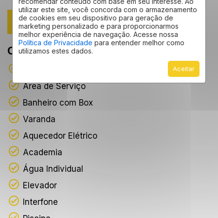
recomendar conteúdo com base em seu interesse. Ao
utilizar este site, você concorda com o armazenamento
de cookies em seu dispositivo para geração de
+ DETALHES DO EMPREENDIMENTO
marketing personalizado e para proporcionarmos
melhor experiência de navegação. Acesse nossa
Política de Privacidade
para entender melhor como
Características
utilizamos estes dados.
Ar Condicionado
Aceitar
Área de Serviço
Banheiro com Box
Varanda
Aquecedor Elétrico
Academia
Água Individual
Elevador
Interfone