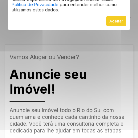
Vasselai Imóveis
Política de Privacidade
para entender melhor como
utilizamos estes dados.
Oportunidades para quem quer vender, alugar
Aceitar
ou comprar um imóvel todo o Rio do Sul
Vamos Alugar ou Vender?
Anuncie seu
Imóvel!
Anuncie seu imóvel todo o Rio do Sul com
quem ama e conhece cada cantinho da nossa
cidade. Você terá uma consultoria completa e
dedicada para lhe ajudar em todas as etapas.