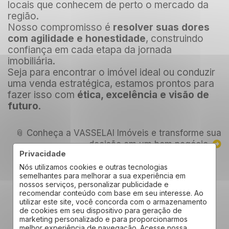
locais que conhecem de perto o mercado da
região.
Nosso compromisso é
resolver suas dores
com agilidade e honestidade
, construindo
confiança em cada etapa da jornada
imobiliária.
Seja para encontrar o imóvel ideal ou conduzir
uma venda estratégica, estamos prontos para
fazer isso com
ética, excelência e visão de
futuro
.
📎 Conheça a VASSELAI Imóveis e transforme sua
decisão em um bom negócio.
Privacidade
Nós utilizamos cookies e outras tecnologias
semelhantes para melhorar a sua experiência em
nossos serviços, personalizar publicidade e
recomendar conteúdo com base em seu interesse. Ao
utilizar este site, você concorda com o armazenamento
Conheça as Soluções da
de cookies em seu dispositivo para geração de
marketing personalizado e para proporcionarmos
melhor experiência de navegação. Acesse nossa