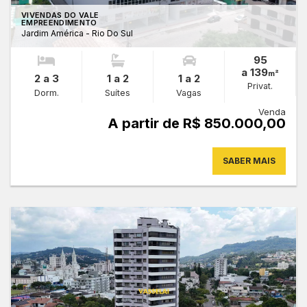
VIVENDAS DO VALE
EMPREENDIMENTO
Jardim América - Rio Do Sul
95
a 139
m²
2 a 3
1 a 2
1 a 2
Privat.
Dorm.
Suítes
Vagas
Venda
A partir de R$ 850.000,00
SABER MAIS