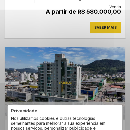
Venda
A partir de R$ 580.000,00
SABER MAIS
LESI WERNER TEIXEIRA
EMPREENDIMENTO
Privacidade
Centro - Rio Do Sul
Nós utilizamos cookies e outras tecnologias
semelhantes para melhorar a sua experiência em
65
nossos serviços, personalizar publicidade e