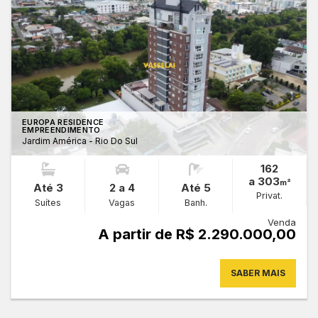
EUROPA RESIDENCE
EMPREENDIMENTO
Jardim América - Rio Do Sul
162
a 303
m²
Até 3
2 a 4
Até 5
Privat.
Suítes
Vagas
Banh.
Venda
A partir de R$ 2.290.000,00
SABER MAIS