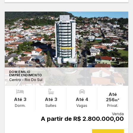
DOM EMILIO
EMPREENDIMENTO
Centro - Rio Do Sul
Até
Até 3
Até 3
Até 4
256
m²
Dorm.
Suítes
Vagas
Privat.
Venda
A partir de R$ 2.800.000,00