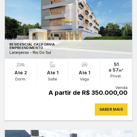
RESIDENCIAL CALIFÓRNIA
EMPREENDIMENTO
Laranjeiras - Rio Do Sul
51
a 57
m²
Até 2
Até 1
Até 1
Privat.
Dorm.
Suíte
Vaga
Venda
A partir de R$ 350.000,00
SABER MAIS