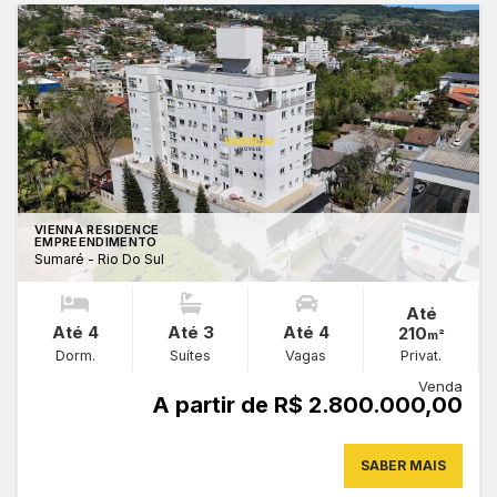
VIENNA RESIDENCE
EMPREENDIMENTO
Sumaré - Rio Do Sul
Até
Até 4
Até 3
Até 4
210
m²
Dorm.
Suítes
Vagas
Privat.
Venda
A partir de R$ 2.800.000,00
SABER MAIS