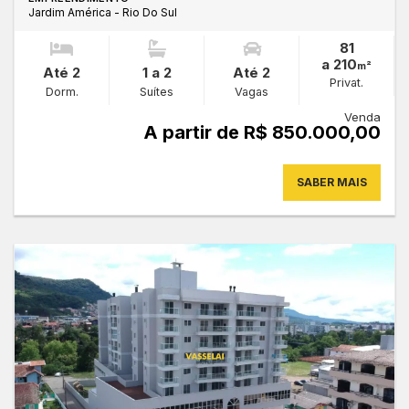
Jardim América - Rio Do Sul
81
a 210
m²
Até 2
1 a 2
Até 2
Privat.
Dorm.
Suítes
Vagas
Venda
A partir de R$ 850.000,00
SABER MAIS