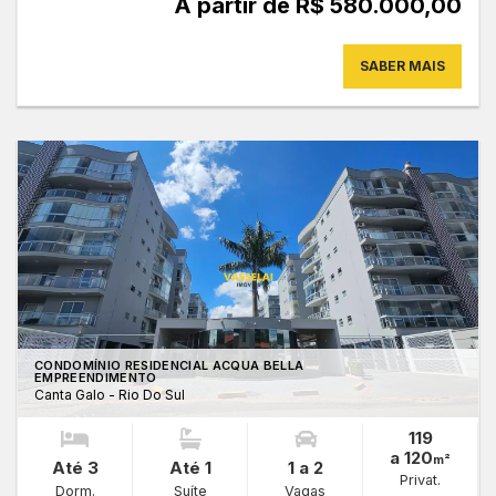
A partir de R$ 580.000,00
SABER MAIS
CONDOMÍNIO RESIDENCIAL ACQUA BELLA
EMPREENDIMENTO
Canta Galo - Rio Do Sul
119
a 120
m²
Até 3
Até 1
1 a 2
Privat.
Dorm.
Suíte
Vagas