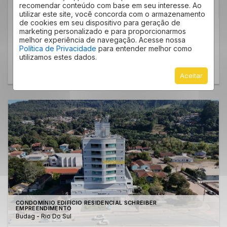
a 80
m²
2 a 3
Até 1
1 a 2
recomendar conteúdo com base em seu interesse. Ao
Privat.
utilizar este site, você concorda com o armazenamento
Dorm.
Suíte
Vagas
de cookies em seu dispositivo para geração de
Venda
marketing personalizado e para proporcionarmos
A partir de R$ 650.000,00
melhor experiência de navegação. Acesse nossa
Política de Privacidade
para entender melhor como
utilizamos estes dados.
SABER MAIS
Aceitar
CONDOMÍNIO EDIFÍCIO RESIDENCIAL SCHREIBER
EMPREENDIMENTO
Budag - Rio Do Sul