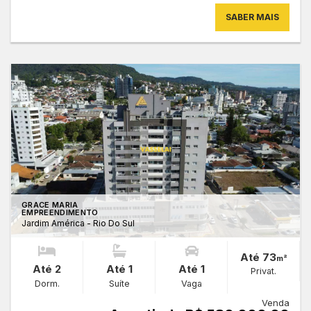
SABER MAIS
GRACE MARIA
EMPREENDIMENTO
Jardim América - Rio Do Sul
Até 73
m²
Até 2
Até 1
Até 1
Privat.
Dorm.
Suíte
Vaga
Venda