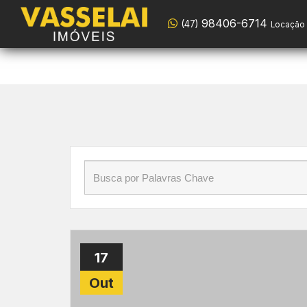
98406-6944
(47)
Início
»
Blog
»
Outras perguntas
Locação
98406-6714
(47)
Locação 
17
Out